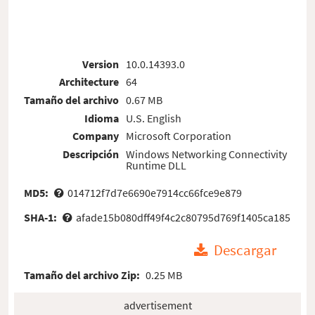
Version
10.0.14393.0
Architecture
64
Tamaño del archivo
0.67 MB
Idioma
U.S. English
Company
Microsoft Corporation
Descripción
Windows Networking Connectivity
Runtime DLL
MD5:
014712f7d7e6690e7914cc66fce9e879
SHA-1:
afade15b080dff49f4c2c80795d769f1405ca185
Descargar
Tamaño del archivo Zip:
0.25 MB
advertisement