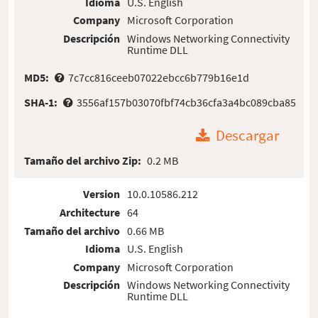
Idioma
U.S. English
Company
Microsoft Corporation
Descripción
Windows Networking Connectivity
Runtime DLL
MD5:
7c7cc816ceeb07022ebcc6b779b16e1d
SHA-1:
3556af157b03070fbf74cb36cfa3a4bc089cba85
Descargar
Tamaño del archivo Zip:
0.2 MB
Version
10.0.10586.212
Architecture
64
Tamaño del archivo
0.66 MB
Idioma
U.S. English
Company
Microsoft Corporation
Descripción
Windows Networking Connectivity
Runtime DLL