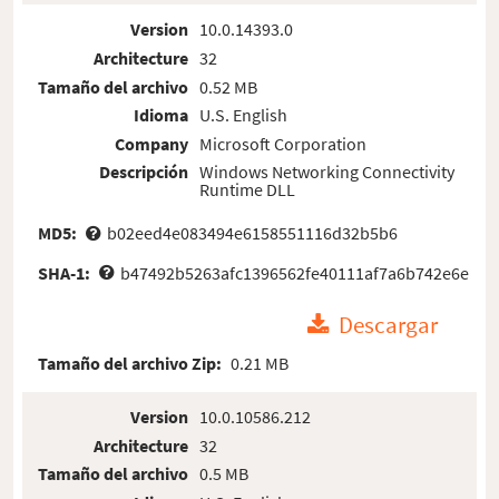
Version
10.0.14393.0
Architecture
32
Tamaño del archivo
0.52 MB
Idioma
U.S. English
Company
Microsoft Corporation
Descripción
Windows Networking Connectivity
Runtime DLL
MD5:
b02eed4e083494e6158551116d32b5b6
SHA-1:
b47492b5263afc1396562fe40111af7a6b742e6e
Descargar
Tamaño del archivo Zip:
0.21 MB
Version
10.0.10586.212
Architecture
32
Tamaño del archivo
0.5 MB