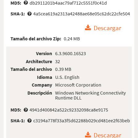
MD5:
db2911201b4aac79af712c5551f0c41d
SHA-1:
4a5cea619a2313a42488ae68e05c62dc22cfe504
Descargar
Tamaño del archivo Zip:
0.24 MB
Version
6.3.9600.16523
Architecture
32
Tamaño del archivo
0.39 MB
Idioma
U.S. English
Company
Microsoft Corporation
Descripción
Windows Networking Connectivity
Runtime DLL
MD5:
4941d400842a522c92332098ca8e9175
SHA-1:
c3194a778f33a3f5d62288b029cd481ee2f63beb
Descargar