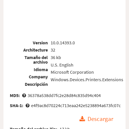
Version
10.0.14393.0
Architecture
32
Tamaño del
36 kb
archivo
U.S. English
Idioma
Microsoft Corporation
Company
Windows.Devices.Printers.Extensions
Descripción
MD5:
36378a538dd7fc2e28d84c835d94c404
SHA-1:
e4f9ac8d70224c713eaa242e5238894a673fc07c
Descargar
Tamaño del archivo Zip:
17 kb