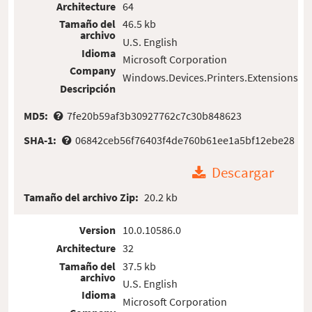
Architecture
64
Tamaño del
46.5 kb
archivo
U.S. English
Idioma
Microsoft Corporation
Company
Windows.Devices.Printers.Extensions
Descripción
MD5:
7fe20b59af3b30927762c7c30b848623
SHA-1:
06842ceb56f76403f4de760b61ee1a5bf12ebe28
Descargar
Tamaño del archivo Zip:
20.2 kb
Version
10.0.10586.0
Architecture
32
Tamaño del
37.5 kb
archivo
U.S. English
Idioma
Microsoft Corporation