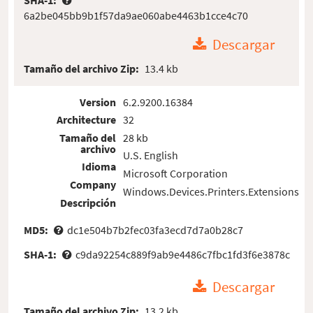
SHA-1:
6a2be045bb9b1f57da9ae060abe4463b1cce4c70
Descargar
Tamaño del archivo Zip:
13.4 kb
Version
6.2.9200.16384
Architecture
32
Tamaño del
28 kb
archivo
U.S. English
Idioma
Microsoft Corporation
Company
Windows.Devices.Printers.Extensions
Descripción
MD5:
dc1e504b7b2fec03fa3ecd7d7a0b28c7
SHA-1:
c9da92254c889f9ab9e4486c7fbc1fd3f6e3878c
Descargar
Tamaño del archivo Zip:
13.2 kb