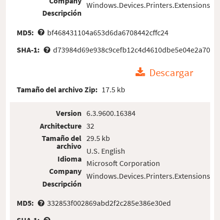
Company
Windows.Devices.Printers.Extensions
Descripción
MD5:
bf468431104a653d6da6708442cffc24
SHA-1:
d73984d69e938c9cefb12c4d4610dbe5e04e2a70
Descargar
Tamaño del archivo Zip:
17.5 kb
Version
6.3.9600.16384
Architecture
32
Tamaño del
29.5 kb
archivo
U.S. English
Idioma
Microsoft Corporation
Company
Windows.Devices.Printers.Extensions
Descripción
MD5:
332853f002869abd2f2c285e386e30ed