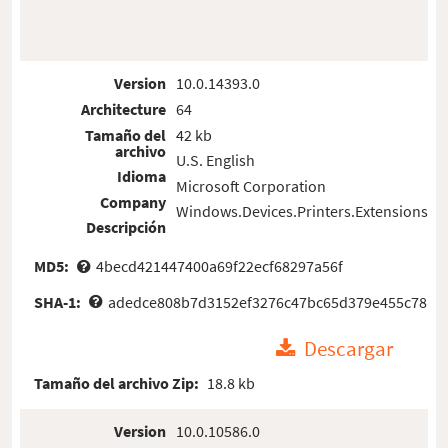
Version
10.0.14393.0
Architecture
64
Tamaño del
42 kb
archivo
U.S. English
Idioma
Microsoft Corporation
Company
Windows.Devices.Printers.Extensions
Descripción
MD5:
4becd421447400a69f22ecf68297a56f
SHA-1:
adedce808b7d3152ef3276c47bc65d379e455c78
Descargar
Tamaño del archivo Zip:
18.8 kb
Version
10.0.10586.0