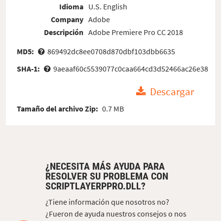
Idioma
U.S. English
Company
Adobe
Descripción
Adobe Premiere Pro CC 2018
MD5:
869492dc8ee0708d870dbf103dbb6635
SHA-1:
9aeaaf60c5539077c0caa664cd3d52466ac26e38
Descargar
Tamaño del archivo Zip:
0.7 MB
¿NECESITA MÁS AYUDA PARA
RESOLVER SU PROBLEMA CON
SCRIPTLAYERPPRO.DLL?
¿Tiene información que nosotros no?
¿Fueron de ayuda nuestros consejos o nos