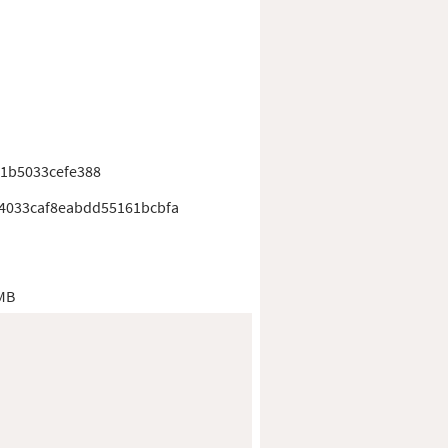
1b5033cefe388
4033caf8eabdd55161bcbfa
 MB