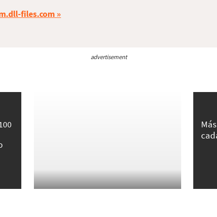
m.dll-files.com
advertisement
Más
 100
cad
o