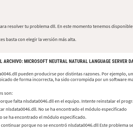
para resolver tu problema dll. En este momento tenemos disponibles
es basta con elegir la versión más alta.
EL ARCHIVO
: MICROSOFT NEUTRAL NATURAL LANGUAGE SERVER D
a0046.dll pueden producirse por distintas razones. Por ejemplo, un
bicado de forma incorrecta, ha sido corrompida por un software mal
es son:
orque falta nlsdata0046.dll en el equipo. Intente reinstalar el pro
tar nlsdata0046.dll. No se ha encontrado el módulo especificado
 No se ha encontrado el módulo especificado.
 continuar porque no se encontró nlsdata0046.dll Este problema se