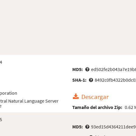
4
MD5:
ed502fe2b043a7e19b
SHA-1:
8492c0fb4322b0dc0
poration
Descargar
tral Natural Language Server
e
Tamaño del archivo Zip:
0.62
5
MD5:
93ed15d4364211dee9