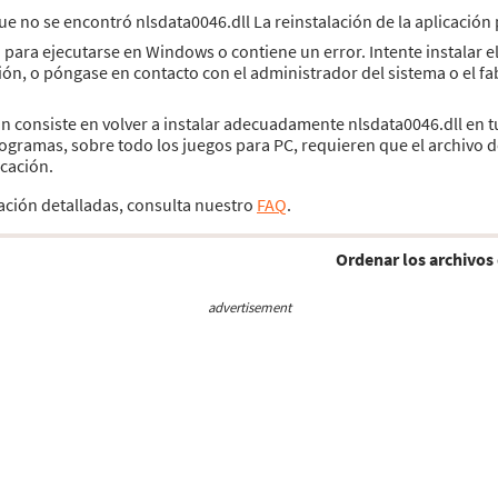
rque no se encontró nlsdata0046.dll La reinstalación de la aplicació
 para ejecutarse en Windows o contiene un error. Intente instalar
ción, o póngase en contacto con el administrador del sistema o el f
ión consiste en volver a instalar adecuadamente nlsdata0046.dll en t
ogramas, sobre todo los juegos para PC, requieren que el archivo d
icación.
lación detalladas, consulta nuestro
FAQ
.
Ordenar los archivos 
advertisement