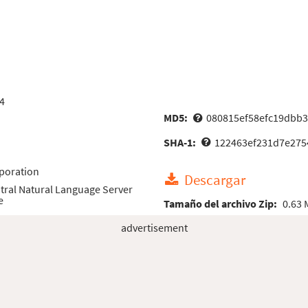
4
MD5:
080815ef58efc19dbb3
SHA-1:
122463ef231d7e275
poration
Descargar
tral Natural Language Server
e
Tamaño del archivo Zip:
0.63
advertisement