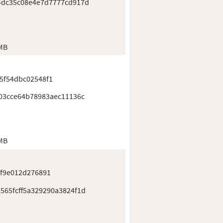
4dc35c08e4e7d7777cd917d
 MB
5f54dbc02548f1
503cce64b78983aec11136c
 MB
af9e012d276891
565fcff5a329290a3824f1d