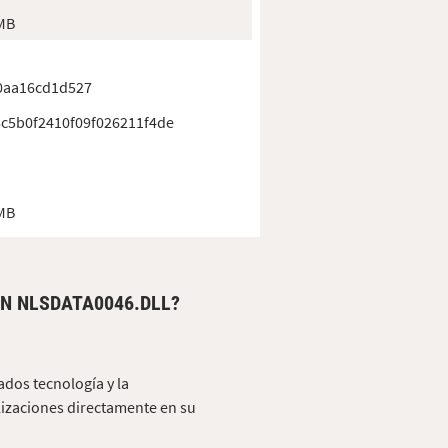
 MB
f0aa16cd1d527
c5b0f2410f09f026211f4de
 MB
N NLSDATA0046.DLL?
ados tecnología y la
lizaciones directamente en su