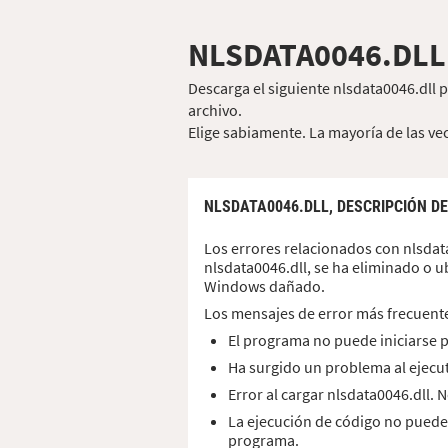
NLSDATA0046.DLL
Descarga el siguiente nlsdata0046.dll 
archivo.
Elige sabiamente. La mayoría de las vec
NLSDATA0046.DLL,
DESCRIPCIÓN D
Los errores relacionados con nlsdat
nlsdata0046.dll, se ha eliminado o u
Windows dañado.
Los mensajes de error más frecuent
El programa no puede iniciarse p
Ha surgido un problema al ejecu
Error al cargar nlsdata0046.dll.
La ejecución de código no puede
programa.