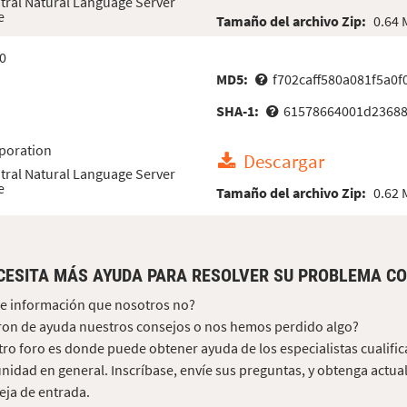
tral Natural Language Server
e
Tamaño del archivo Zip:
0.64
0
MD5:
f702caff580a081f5a0
SHA-1:
61578664001d23688
poration
Descargar
tral Natural Language Server
e
Tamaño del archivo Zip:
0.62
CESITA MÁS AYUDA PARA RESOLVER SU PROBLEMA CO
e información que nosotros no?
on de ayuda nuestros consejos o nos hemos perdido algo?
ro foro es donde puede obtener ayuda de los especialistas cualific
idad en general. Inscríbase, envíe sus preguntas, y obtenga actua
ja de entrada.