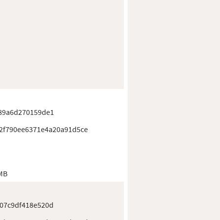
89a6d270159de1
2f790ee6371e4a20a91d5ce
 MB
07c9df418e520d