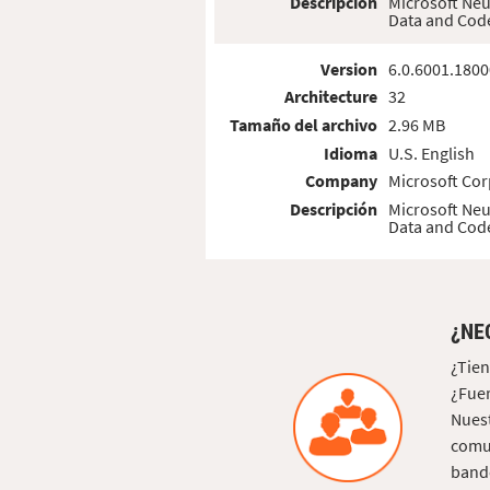
Descripción
Microsoft Neu
Data and Cod
Version
6.0.6001.1800
Architecture
32
Tamaño del archivo
2.96 MB
Idioma
U.S. English
Company
Microsoft Cor
Descripción
Microsoft Neu
Data and Cod
¿NE
¿Tien
¿Fuer
Nuest
comun
bande