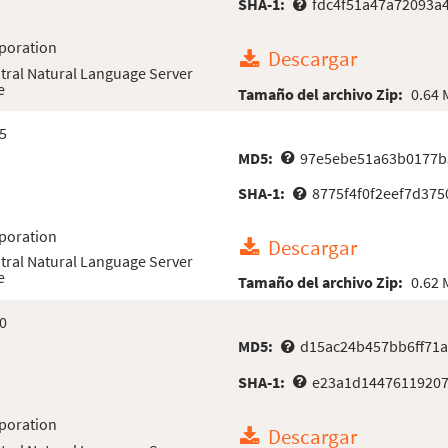
SHA-1:
fdc4f51a47a72093a
poration
Descargar
tral Natural Language Server
e
Tamaño del archivo Zip:
0.64
5
MD5:
97e5ebe51a63b0177b
SHA-1:
8775f4f0f2eef7d37
poration
Descargar
tral Natural Language Server
e
Tamaño del archivo Zip:
0.62
0
MD5:
d15ac24b457bb6ff71
SHA-1:
e23a1d14476119207
poration
Descargar