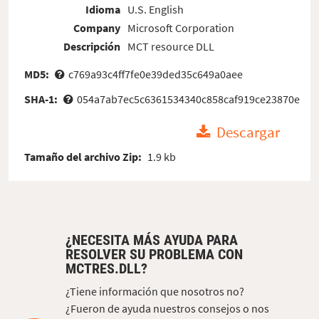
Idioma
U.S. English
Company
Microsoft Corporation
Descripción
MCT resource DLL
MD5:
c769a93c4ff7fe0e39ded35c649a0aee
SHA-1:
054a7ab7ec5c6361534340c858caf919ce23870e
Descargar
Tamaño del archivo Zip:
1.9 kb
¿NECESITA MÁS AYUDA PARA
RESOLVER SU PROBLEMA CON
MCTRES.DLL?
¿Tiene información que nosotros no?
¿Fueron de ayuda nuestros consejos o nos