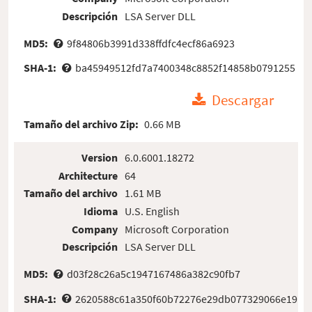
Descripción
LSA Server DLL
MD5:
9f84806b3991d338ffdfc4ecf86a6923
SHA-1:
ba45949512fd7a7400348c8852f14858b0791255
Descargar
Tamaño del archivo Zip:
0.66 MB
Version
6.0.6001.18272
Architecture
64
Tamaño del archivo
1.61 MB
Idioma
U.S. English
Company
Microsoft Corporation
Descripción
LSA Server DLL
MD5:
d03f28c26a5c1947167486a382c90fb7
SHA-1:
2620588c61a350f60b72276e29db077329066e19