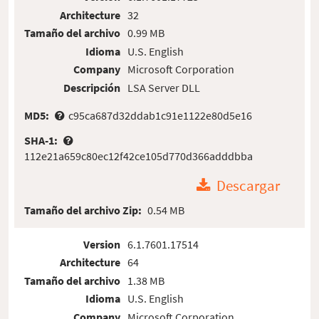
Architecture
32
Tamaño del archivo
0.99 MB
Idioma
U.S. English
Company
Microsoft Corporation
Descripción
LSA Server DLL
MD5:
c95ca687d32ddab1c91e1122e80d5e16
SHA-1:
112e21a659c80ec12f42ce105d770d366adddbba
Descargar
Tamaño del archivo Zip:
0.54 MB
Version
6.1.7601.17514
Architecture
64
Tamaño del archivo
1.38 MB
Idioma
U.S. English
Company
Microsoft Corporation