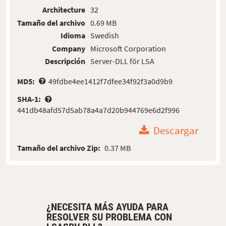
Architecture
32
Tamaño del archivo
0.69 MB
Idioma
Swedish
Company
Microsoft Corporation
Descripción
Server-DLL för LSA
MD5:
49fdbe4ee1412f7dfee34f92f3a0d9b9
SHA-1:
441db48afd57d5ab78a4a7d20b944769e6d2f996
Descargar
Tamaño del archivo Zip:
0.37 MB
¿NECESITA MÁS AYUDA PARA
RESOLVER SU PROBLEMA CON