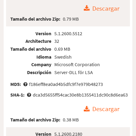
Descargar
Tamaño del archivo Zip:
0.79 MB
Version
5.1.2600.5512
Architecture
32
Tamaño del archivo
0.69 MB
Idioma
Swedish
Company
Microsoft Corporation
Descripción
Server-DLL för LSA
MD5:
f186eff8ea0ad4b5dfc9f7e979b48273
SHA-1:
dca3d5655ff54cac30e8b1355411dc90c8d6ea63
Descargar
Tamaño del archivo Zip:
0.38 MB
Version
5.1.2600.2180