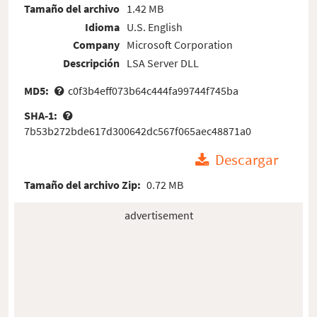
Tamaño del archivo
1.42 MB
Idioma
U.S. English
Company
Microsoft Corporation
Descripción
LSA Server DLL
MD5:
c0f3b4eff073b64c444fa99744f745ba
SHA-1:
7b53b272bde617d300642dc567f065aec48871a0
Descargar
Tamaño del archivo Zip:
0.72 MB
advertisement