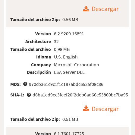
Descargar
Tamaño del archivo Zip:
0.56 MB
Version
6.2.9200.16891
Architecture
32
Tamaño del archivo
0.98 MB
Idioma
U.S. English
Company
Microsoft Corporation
Descripción
LSA Server DLL
MD5:
970cb361c9c1f1c187abdc6525f08c86
SHA-1:
d6ba1ed9ec3feef20f2deb6ad66e53860bc7ba95
Descargar
Tamaño del archivo Zip:
0.51 MB
Version
6.1.7601.17725