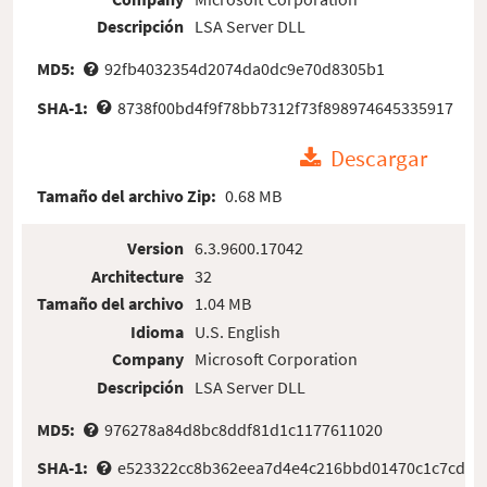
Descripción
LSA Server DLL
MD5:
92fb4032354d2074da0dc9e70d8305b1
SHA-1:
8738f00bd4f9f78bb7312f73f898974645335917
Descargar
Tamaño del archivo Zip:
0.68 MB
Version
6.3.9600.17042
Architecture
32
Tamaño del archivo
1.04 MB
Idioma
U.S. English
Company
Microsoft Corporation
Descripción
LSA Server DLL
MD5:
976278a84d8bc8ddf81d1c1177611020
SHA-1:
e523322cc8b362eea7d4e4c216bbd01470c1c7cd