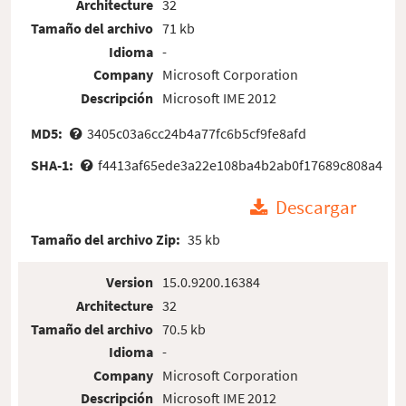
Architecture
32
Tamaño del archivo
71 kb
Idioma
-
Company
Microsoft Corporation
Descripción
Microsoft IME 2012
MD5:
3405c03a6cc24b4a77fc6b5cf9fe8afd
SHA-1:
f4413af65ede3a22e108ba4b2ab0f17689c808a4
Descargar
Tamaño del archivo Zip:
35 kb
Version
15.0.9200.16384
Architecture
32
Tamaño del archivo
70.5 kb
Idioma
-
Company
Microsoft Corporation
Descripción
Microsoft IME 2012