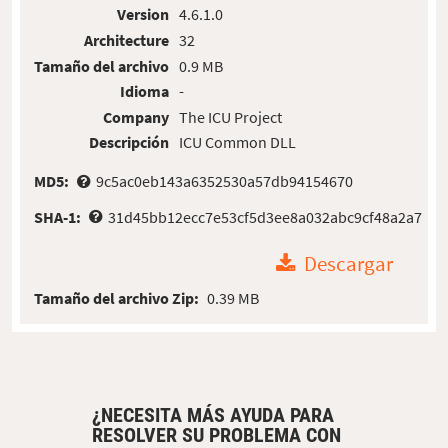
Version
4.6.1.0
Architecture
32
Tamaño del archivo
0.9 MB
Idioma
-
Company
The ICU Project
Descripción
ICU Common DLL
MD5:
9c5ac0eb143a6352530a57db94154670
SHA-1:
31d45bb12ecc7e53cf5d3ee8a032abc9cf48a2a7
Descargar
Tamaño del archivo Zip:
0.39 MB
¿NECESITA MÁS AYUDA PARA
RESOLVER SU PROBLEMA CON