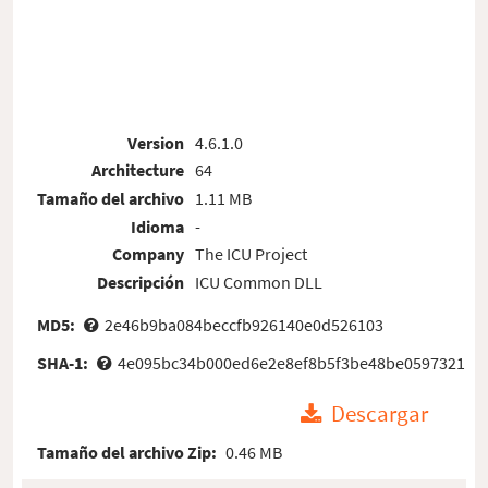
Version
4.6.1.0
Architecture
64
Tamaño del archivo
1.11 MB
Idioma
-
Company
The ICU Project
Descripción
ICU Common DLL
MD5:
2e46b9ba084beccfb926140e0d526103
SHA-1:
4e095bc34b000ed6e2e8ef8b5f3be48be0597321
Descargar
Tamaño del archivo Zip:
0.46 MB