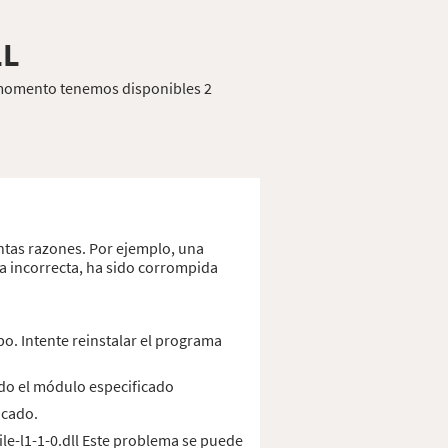
LL
te momento tenemos disponibles 2
ntas razones. Por ejemplo, una
ma incorrecta, ha sido corrompida
po. Intente reinstalar el programa
ado el módulo especificado
icado.
e-l1-1-0.dll Este problema se puede