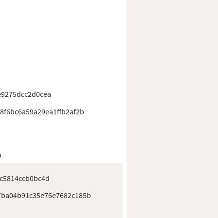
e9275dcc2d0cea
8f6bc6a59a29ea1ffb2af2b
b
ac5814ccb0bc4d
7ba04b91c35e76e7682c185b