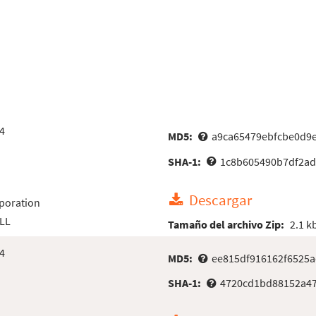
4
MD5:
a9ca65479ebfcbe0d9
SHA-1:
1c8b605490b7df2ad
Descargar
poration
DLL
Tamaño del archivo Zip:
2.1 k
4
MD5:
ee815df916162f6525
SHA-1:
4720cd1bd88152a4