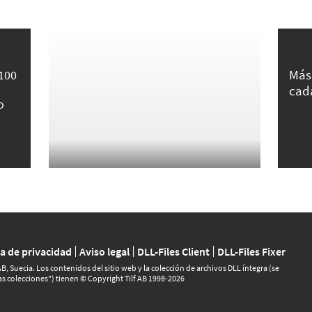
Más
 100
cad
o
ca de privacidad
Aviso legal
DLL-Files Client
DLL-Files Fixer
B, Suecia. Los contenidos del sitio web y la colección de archivos DLL íntegra (se
as colecciones") tienen © Copyright Tilf AB 1998-2026