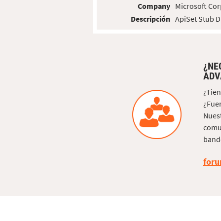
Company
Microsoft Cor
Descripción
ApiSet Stub 
¿NE
ADV
¿Tien
¿Fuer
Nuest
comun
bande
foru