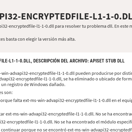
PI32-ENCRYPTEDFILE-L1-1-0.D
i32-encryptedfile-l1-1-0.dll para resolver tu problema dll. En es
es basta con elegir la versión más alta.
ILE-L1-1-0.DLL,
DESCRIPCIÓN DEL ARCHIVO
: APISET STUB DLL
-win-advapi32-encryptedfile-l1-1-0.dll pueden producirse por disti
dvapi32-encryptedfile-l1-1-0.dll, se ha eliminado o ubicado de for
o un registro de Windows dañado.
es son:
orque falta ext-ms-win-advapi32-encryptedfile-l1-1-0.dll en el equi
ar ext-ms-win-advapi32-encryptedfile-l1-1-0.dll. No se ha encontr
i32-encryptedfile-l1-1-0.dll. No se ha encontrado el módulo especif
 continuar porque no se encontró ext-ms-win-advapi32-encryptedfil