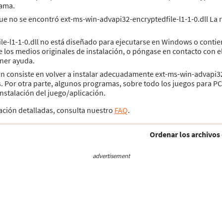
rama.
rque no se encontró ext-ms-win-advapi32-encryptedfile-l1-1-0.dll La 
e-l1-1-0.dll no está diseñado para ejecutarse en Windows o contiene
os medios originales de instalación, o póngase en contacto con el
ener ayuda.
ión consiste en volver a instalar adecuadamente ext-ms-win-advapi32-
. Por otra parte, algunos programas, sobre todo los juegos para PC
nstalación del juego/aplicación.
lación detalladas, consulta nuestro
FAQ
.
Ordenar los archivos 
advertisement