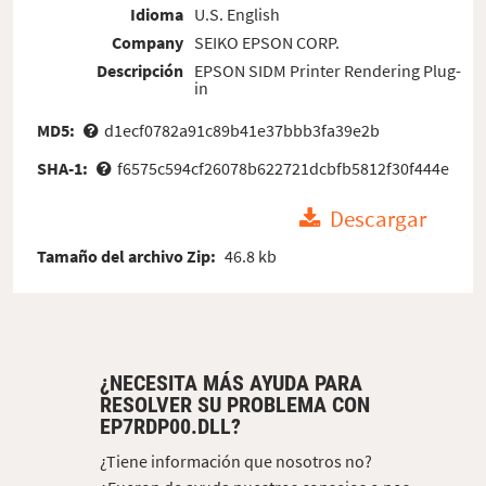
Idioma
U.S. English
Company
SEIKO EPSON CORP.
Descripción
EPSON SIDM Printer Rendering Plug-
in
MD5:
d1ecf0782a91c89b41e37bbb3fa39e2b
SHA-1:
f6575c594cf26078b622721dcbfb5812f30f444e
Descargar
Tamaño del archivo Zip:
46.8 kb
¿NECESITA MÁS AYUDA PARA
RESOLVER SU PROBLEMA CON
EP7RDP00.DLL?
¿Tiene información que nosotros no?