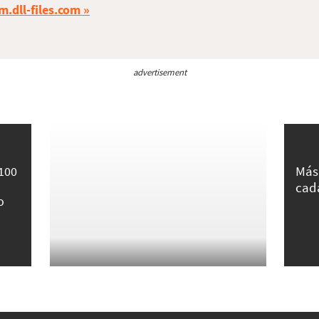
m.dll-files.com
advertisement
Más
 100
cad
o