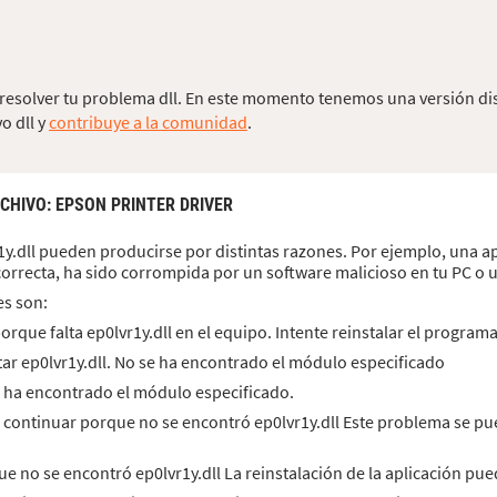
a resolver tu problema dll. En este momento tenemos una versión di
o dll y
contribuye a la comunidad
.
RCHIVO
: EPSON PRINTER DRIVER
y.dll pueden producirse por distintas razones. Por ejemplo, una apl
orrecta, ha sido corrompida por un software malicioso en tu PC o
es son:
rque falta ep0lvr1y.dll en el equipo. Intente reinstalar el program
ar ep0lvr1y.dll. No se ha encontrado el módulo especificado
se ha encontrado el módulo especificado.
 continuar porque no se encontró ep0lvr1y.dll Este problema se pu
rque no se encontró ep0lvr1y.dll La reinstalación de la aplicación p