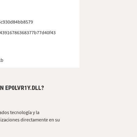
5c930d84bb8579
43916786368377b77d40f43
kb
N EP0LVR1Y.DLL?
ados tecnología y la
lizaciones directamente en su