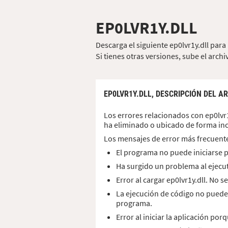
EP0LVR1Y.DLL
Descarga el siguiente ep0lvr1y.dll par
Si tienes otras versiones, sube el archiv
EP0LVR1Y.DLL,
DESCRIPCIÓN DEL A
Los errores relacionados con ep0lvr1
ha eliminado o ubicado de forma inc
Los mensajes de error más frecuent
El programa no puede iniciarse po
Ha surgido un problema al ejecut
Error al cargar ep0lvr1y.dll. No 
La ejecución de código no puede
programa.
Error al iniciar la aplicación po