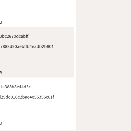
B
3bc2870dcabff
7888d90aebffb4eadb2b801
B
11a388b8e44d3c
d29de016e2bae4e56356c61f
B