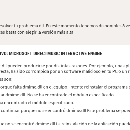
esolver tu problema dll. En este momento tenemos disponibles 8 ver
es basta con elegir la versión más alta.
IVO
: MICROSOFT DIRECTMUSIC INTERACTIVE ENGINE
dll pueden producirse por distintas razones. Por ejemplo, una apl
ecta, ha sido corrompida por un software malicioso en tu PC o un
es son:
orque falta dmime.dll en el equipo. Intente reinstalar el programa 
tar dmime.dll. No se ha encontrado el módulo especificado
 ha encontrado el módulo especificado.
 continuar porque no se encontró dmime.dll Este problema se pued
rque no se encontró dmime.dll La reinstalación de la aplicación pue