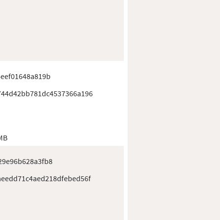
4eef01648a819b
744d42bb781dc4537366a196
 MB
29e96b628a3fb8
aeedd71c4aed218dfebed56f