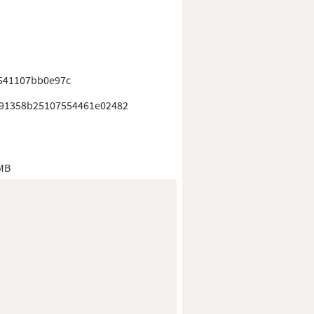
541107bb0e97c
91358b25107554461e02482
 MB