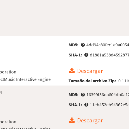
MD5:
4dd94c80fec1a9a005
SHA-1:
d1881a538d459287
Descargar
poration
ectMusic Interactive Engine
Tamaño del archivo Zip:
0.11
4
MD5:
16399f36da604db0a1
SHA-1:
11eb452eb94362e5
Descargar
poration
ectMusic Interactive Engine