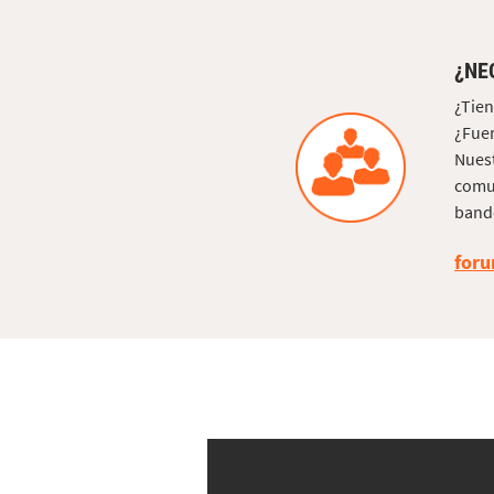
¿NE
¿Tien
¿Fuer
Nuest
comun
bande
foru