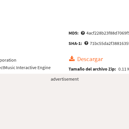
MD5:
4acf228b23f88d7069f
SHA-1:
71bc55da2f3881635
Descargar
poration
ectMusic Interactive Engine
Tamaño del archivo Zip:
0.11
advertisement