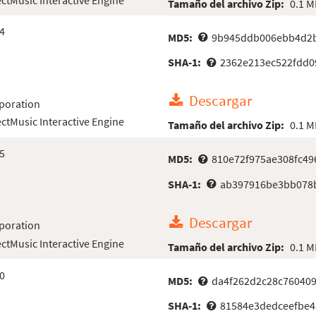
Tamaño del archivo Zip:
0.1 M
4
MD5:
9b945ddb006ebb4d2
SHA-1:
2362e213ec522fdd0
Descargar
poration
ectMusic Interactive Engine
Tamaño del archivo Zip:
0.1 M
5
MD5:
810e72f975ae308fc496
SHA-1:
ab397916be3bb078b
Descargar
poration
ectMusic Interactive Engine
Tamaño del archivo Zip:
0.1 M
0
MD5:
da4f262d2c28c760409
SHA-1:
81584e3dedceefbe4