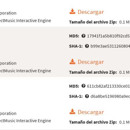
Descargar
poration
ectMusic Interactive Engine
Tamaño del archivo Zip:
0.1 M
MD5:
17941f1a5b810f92cd5
SHA-1:
b99e3ae5311260804
Descargar
poration
ectMusic Interactive Engine
Tamaño del archivo Zip:
0.1 M
MD5:
611cb82af213330ce0
SHA-1:
d6a8be5196980a9e
Descargar
poration
ectMusic Interactive Engine
Tamaño del archivo Zip:
0.1 M