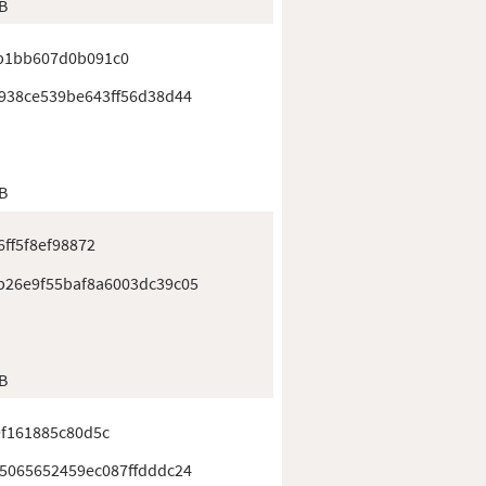
B
b1bb607d0b091c0
938ce539be643ff56d38d44
B
ff5f8ef98872
26e9f55baf8a6003dc39c05
B
f161885c80d5c
5065652459ec087ffdddc24