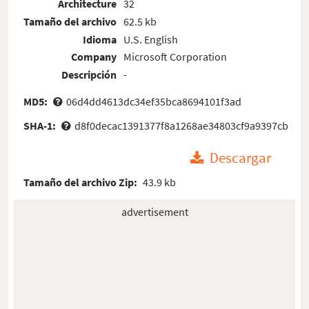
Architecture
32
Tamaño del archivo
62.5 kb
Idioma
U.S. English
Company
Microsoft Corporation
Descripción
-
MD5:
06d4dd4613dc34ef35bca8694101f3ad
SHA-1:
d8f0decac1391377f8a1268ae34803cf9a9397cb
Descargar
Tamaño del archivo Zip:
43.9 kb
advertisement