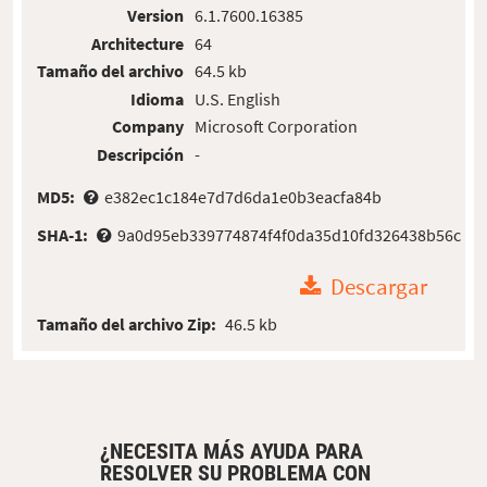
Version
6.1.7600.16385
Architecture
64
Tamaño del archivo
64.5 kb
Idioma
U.S. English
Company
Microsoft Corporation
Descripción
-
MD5:
e382ec1c184e7d7d6da1e0b3eacfa84b
SHA-1:
9a0d95eb339774874f4f0da35d10fd326438b56c
Descargar
Tamaño del archivo Zip:
46.5 kb
¿NECESITA MÁS AYUDA PARA
RESOLVER SU PROBLEMA CON