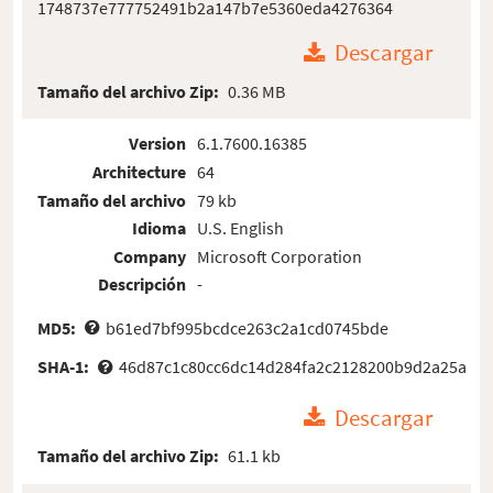
1748737e777752491b2a147b7e5360eda4276364
Descargar
Tamaño del archivo Zip:
0.36 MB
Version
6.1.7600.16385
Architecture
64
Tamaño del archivo
79 kb
Idioma
U.S. English
Company
Microsoft Corporation
Descripción
-
MD5:
b61ed7bf995bcdce263c2a1cd0745bde
SHA-1:
46d87c1c80cc6dc14d284fa2c2128200b9d2a25a
Descargar
Tamaño del archivo Zip:
61.1 kb