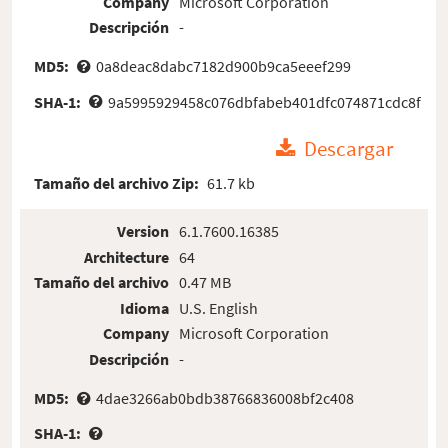
Company
Microsoft Corporation
Descripción
-
MD5:
0a8deac8dabc7182d900b9ca5eeef299
SHA-1:
9a5995929458c076dbfabeb401dfc074871cdc8f
Descargar
Tamaño del archivo Zip:
61.7 kb
Version
6.1.7600.16385
Architecture
64
Tamaño del archivo
0.47 MB
Idioma
U.S. English
Company
Microsoft Corporation
Descripción
-
MD5:
4dae3266ab0bdb38766836008bf2c408
SHA-1: