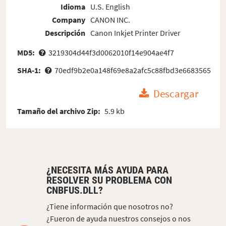
Idioma
U.S. English
Company
CANON INC.
Descripción
Canon Inkjet Printer Driver
MD5:
3219304d44f3d0062010f14e904ae4f7
SHA-1:
70edf9b2e0a148f69e8a2afc5c88fbd3e6683565
Descargar
Tamaño del archivo Zip:
5.9 kb
¿NECESITA MÁS AYUDA PARA
RESOLVER SU PROBLEMA CON
CNBFUS.DLL?
¿Tiene información que nosotros no?
¿Fueron de ayuda nuestros consejos o nos