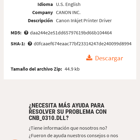
Idioma
U.S. English
Company
CANON INC.
Descripción
Canon Inkjet Printer Driver
MD5:
daa244e2e51dd65797619bd66b104464
SHA-1:
d0fcaaef674eaac77bf23314247de240099d8994
Descargar
Tamaño del archivo Zip:
44.9 kb
¿NECESITA MÁS AYUDA PARA
RESOLVER SU PROBLEMA CON
CNB_0310.DLL?
¿Tiene información que nosotros no?
¿Fueron de ayuda nuestros consejos o nos