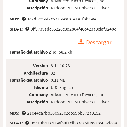
Company
Advanced Micro Devices, Inc.
Descripción
Radeon PCOM Universal Driver
MD5:
1c7d5cc66f2c52a56c8b141a1f3f95a4
SHA-1:
9ff9739adc55228c8d2864f46c423a3cfaf9240c
Descargar
Tamaño del archivo Zip:
58.2 kb
Version
8.14.10.23
Architecture
32
Tamaño del archivo
0.11 MB
Idioma
U.S. English
Company
Advanced Micro Devices, Inc.
Descripción
Radeon PCOM Universal Driver
MD5:
21e44ca7bb36e529c2eb59bb372a9152
SHA-1:
9e319bc03705af80f1cfb338a5f085a35652fc8a