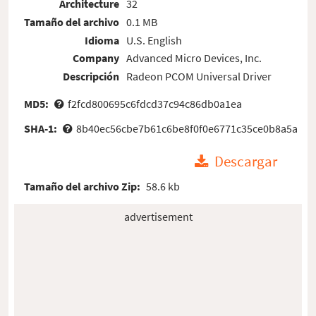
Architecture
32
Tamaño del archivo
0.1 MB
Idioma
U.S. English
Company
Advanced Micro Devices, Inc.
Descripción
Radeon PCOM Universal Driver
MD5:
f2fcd800695c6fdcd37c94c86db0a1ea
SHA-1:
8b40ec56cbe7b61c6be8f0f0e6771c35ce0b8a5a
Descargar
Tamaño del archivo Zip:
58.6 kb
advertisement