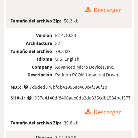
Descargar
Tamaño del archivo Zip:
56.3 kb
Version
8.14.10.23
Architecture
32
Tamaño del archivo
79.3 kb
Idioma
U.S. English
Company
Advanced Micro Devices, Inc.
Descripción
Radeon PCOM Universal Driver
MD5:
7d5ded378bfdb41955ac460c4f396f1b
SHA-1:
f957e4146df8406aae0da2da335cdb1534bef577
Descargar
Tamaño del archivo Zip:
39.8 kb
Version
8.14.10.23