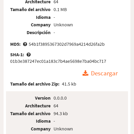
Architecture
64
Tamaño del archivo
0.1 MB
Idioma
-
Company
Unknown
Descripción
-
MD5:
54b1f3895367302d7969a4214d26fa2b
SHA-1:
01b3e387247ec01a183c7b4ae5698e7ba04bc717
Descargar
Tamaño del archivo Zip:
41.5 kb
Version
0.0.0.0
Architecture
64
Tamaño del archivo
94.3 kb
Idioma
-
Company
Unknown