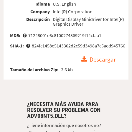
Idioma
U.S. English
Company
Intel(R) Corporation
Descripción
Digital Display Minidriver for Intel(R)
Graphics Driver
MD5:
71248001e6c8100274569219f14cfaa1
SHA-1:
824fc1458e5143302d2c59d3498a7c5aed945766
Descargar
Tamaño del archivo Zip:
2.6 kb
¿NECESITA MÁS AYUDA PARA
RESOLVER SU PROBLEMA CON
ADV08NT5.DLL?
¿Tiene información que nosotros no?