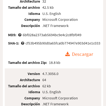
Architecture
32
Tamaño del archivo
42.5 kb
Idioma
U.S. English
Company
Microsoft Corporation
Descripción
.NET Framework
MD5:
6bf028a2373ab5694bc9e4c2c8fbf049
SHA-1:
cf53b495b90d0a65fca0b774947e903d41e1c033
Descargar
Tamaño del archivo Zip:
18.8 kb
Version
4.7.3056.0
Architecture
64
Tamaño del archivo
62 kb
Idioma
U.S. English
Company
Microsoft Corporation
Descripción
.NET Framework